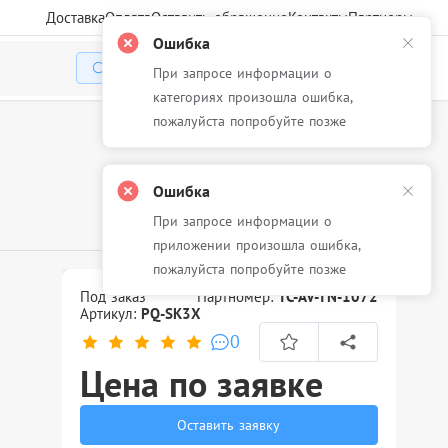
Доставка
Оплата
Оставить обращение
Контакты
Партнеры
Ошибка
При запросе информации о
Избранное
Корзина
Войти
категориях произошла ошибка,
пожалуйста попробуйте позже
Ошибка
При запросе информации о
приложении произошла ошибка,
пожалуйста попробуйте позже
Под заказ
Партномер:
TC-AV-TN-1072
Артикул:
PQ-SK3X
0
Цена по заявке
Оставить заявку