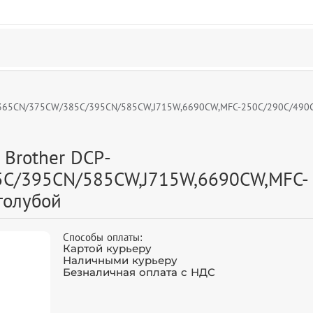
C/365CN/375CW/385C/395CN/585CW,J715W,6690CW,MFC-250C/290C/490
 Brother DCP-
C/395CN/585CW,J715W,6690CW,MFC-
голубой
Способы оплаты:
Картой курьеру
Наличными курьеру
Безналичная оплата с НДС