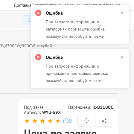
Доставка
Оплата
Оставить обращение
Контакты
Партнеры
Ошибка
При запросе информации о
Избранное
Корзина
Войти
категориях произошла ошибка,
пожалуйста попробуйте позже
CW/J790CW/990CW, голубой
Ошибка
При запросе информации о
приложении произошла ошибка,
пожалуйста попробуйте позже
Под заказ
Партномер:
IC-B1100C
Артикул:
WYU-59X
0
Цена по заявке