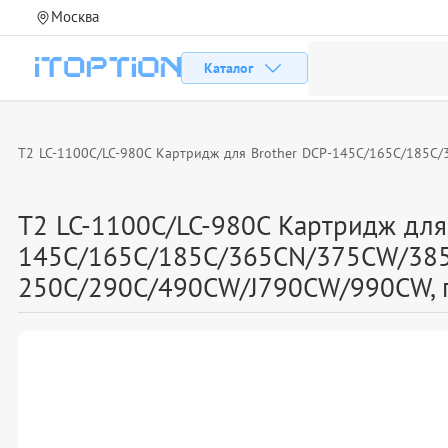
Москва
Каталог
T2 LC-1100C/LC-980C Картридж для Brother DCP-145C/165C/185
T2 LC-1100C/LC-980C Картридж для
145C/165C/185C/365CN/375CW/385
250C/290C/490CW/J790CW/990CW, 