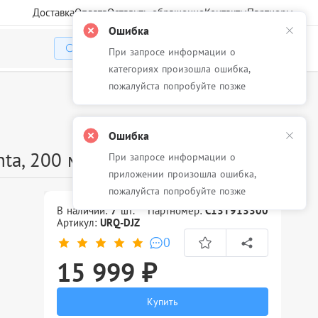
Доставка
Оплата
Оставить обращение
Контакты
Партнеры
Ошибка
При запросе информации о
Избранное
Корзина
Войти
категориях произошла ошибка,
пожалуйста попробуйте позже
Ошибка
a, 200 мл. (LFP)
При запросе информации о
приложении произошла ошибка,
пожалуйста попробуйте позже
В наличии:
7
шт.
Партномер:
C13T913300
Артикул:
URQ-DJZ
0
15 999 ₽
Купить