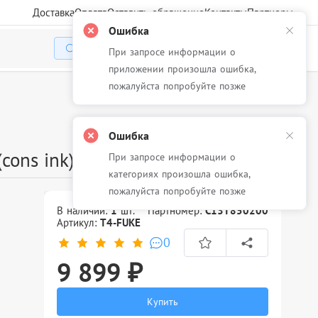
Доставка
Оплата
Оставить обращение
Контакты
Партнеры
Ошибка
При запросе информации о
Избранное
Корзина
Войти
приложении произошла ошибка,
пожалуйста попробуйте позже
Ошибка
cons ink)
При запросе информации о
категориях произошла ошибка,
пожалуйста попробуйте позже
В наличии:
1
шт.
Партномер:
C13T850200
Артикул:
T4-FUKE
0
9 899 ₽
Купить