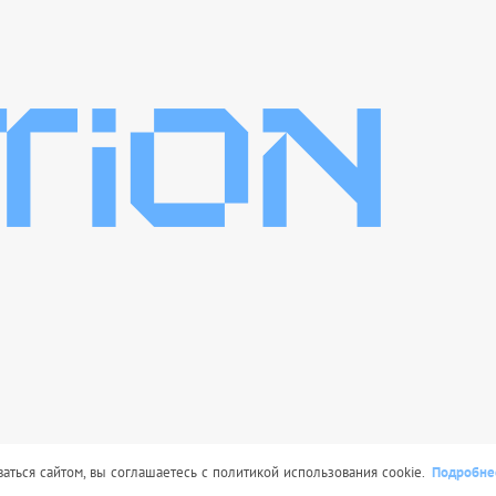
Подробне
сит исключительно информационный характер и ни при каких усл
ться сайтом, вы соглашаетесь с политикой использования cookie.
иями Статьи 437 Гражданского кодекса РФ.
itoption.ru © 2025