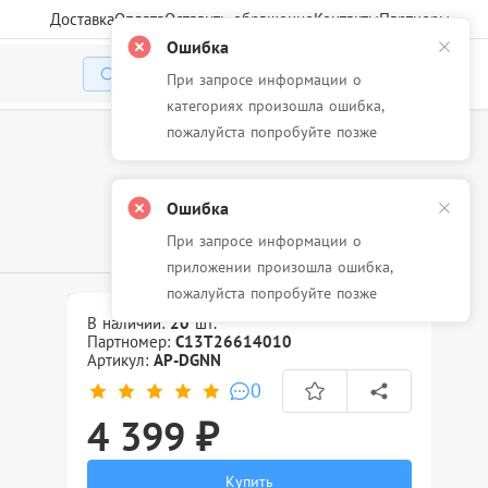
Доставка
Оплата
Оставить обращение
Контакты
Партнеры
Ошибка
При запросе информации о
Избранное
Корзина
Войти
категориях произошла ошибка,
пожалуйста попробуйте позже
Ошибка
При запросе информации о
приложении произошла ошибка,
пожалуйста попробуйте позже
В наличии:
20
шт.
Партномер:
C13T26614010
Артикул:
AP-DGNN
0
4 399 ₽
Купить