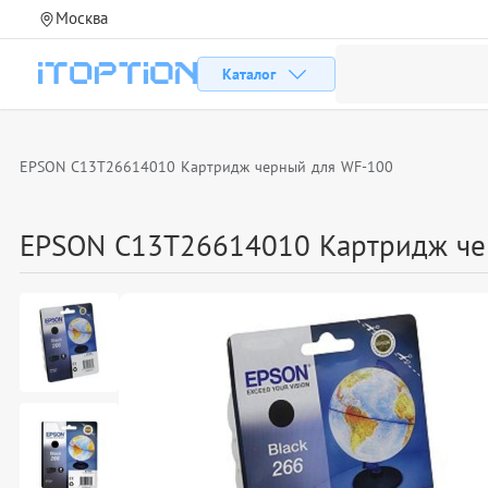
Москва
Каталог
EPSON C13T26614010 Картридж черный для WF-100
EPSON C13T26614010 Картридж че