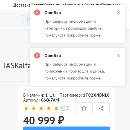
Доставка
Оплата
Оставить обращение
Контакты
Партнеры
Ошибка
При запросе информации о
Избранное
Корзина
Войти
категориях произошла ошибка,
пожалуйста попробуйте позже
Ошибка
 TASKalfa
При запросе информации о
приложении произошла ошибка,
пожалуйста попробуйте позже
В наличии:
1
шт.
Партномер:
1T02XNBNL0
Артикул:
G6Q-7AM
0
40 999 ₽