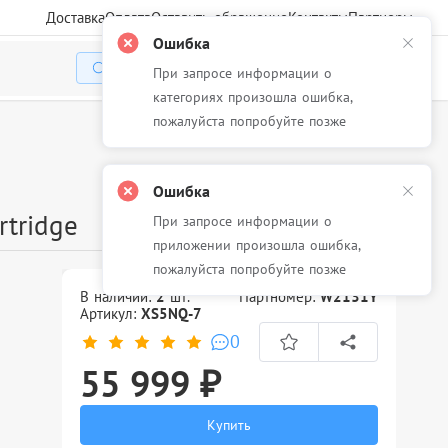
Доставка
Оплата
Оставить обращение
Контакты
Партнеры
Ошибка
При запросе информации о
Избранное
Корзина
Войти
категориях произошла ошибка,
пожалуйста попробуйте позже
Ошибка
rtridge
При запросе информации о
приложении произошла ошибка,
пожалуйста попробуйте позже
В наличии:
2
шт.
Партномер:
W2131Y
Артикул:
XS5NQ-7
0
55 999 ₽
Купить