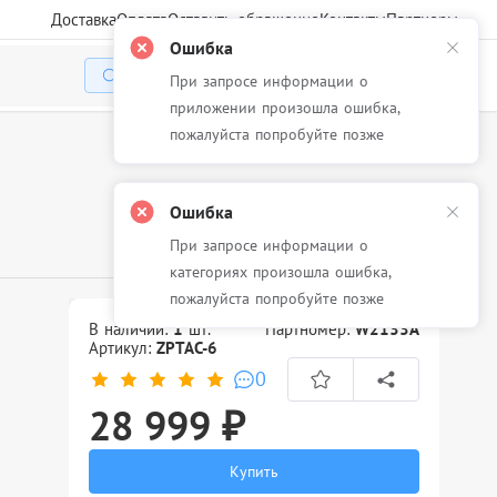
Доставка
Оплата
Оставить обращение
Контакты
Партнеры
Ошибка
При запросе информации о
Избранное
Корзина
Войти
приложении произошла ошибка,
пожалуйста попробуйте позже
Ошибка
При запросе информации о
категориях произошла ошибка,
пожалуйста попробуйте позже
В наличии:
1
шт.
Партномер:
W2133A
Артикул:
ZPTAC-6
0
28 999 ₽
Купить