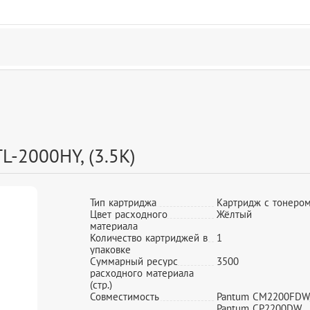
L-2000HY, (3.5K)
Тип картриджа
Картридж с тонеро
Цвет расходного
Жёлтый
материала
Количество картриджей в
1
упаковке
Суммарный ресурс
3500
расходного материала
(стр.)
Совместимость
Pantum CM2200FDW
Pantum CP2200DW