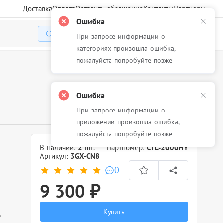
Доставка
Оплата
Оставить обращение
Контакты
Партнеры
Ошибка
При запросе информации о
Избранное
Корзина
Войти
категориях произошла ошибка,
пожалуйста попробуйте позже
Ошибка
При запросе информации о
приложении произошла ошибка,
пожалуйста попробуйте позже
м
В наличии:
2
шт.
Партномер:
CTL-2000HY
Артикул:
3GX-CN8
0
9 300 ₽
Купить
,