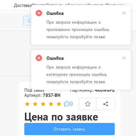
Доставка
Оплата
Оставить обращение
Контакты
Партнеры
Ошибка
При запросе информации о
Избранное
Корзина
Войти
приложении произошла ошибка,
пожалуйста попробуйте позже
Ошибка
При запросе информации о
категориях произошла ошибка,
пожалуйста попробуйте позже
Под заказ
Партномер:
4K0W0PE
Артикул:
78S7-BH
0
Цена по заявке
Оставить заявку