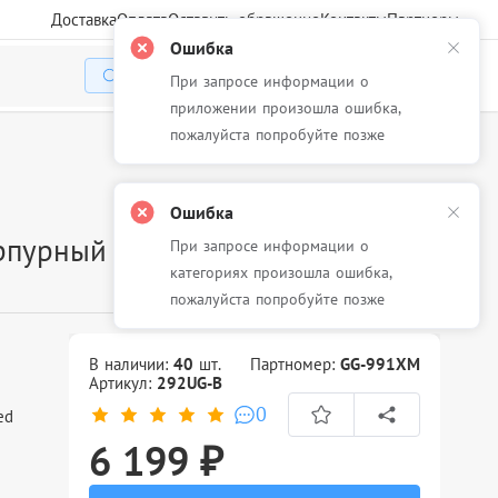
Доставка
Оплата
Оставить обращение
Контакты
Партнеры
Ошибка
При запросе информации о
Избранное
Корзина
Войти
приложении произошла ошибка,
пожалуйста попробуйте позже
Ошибка
рпурный аналог X4D13AC,
При запросе информации о
категориях произошла ошибка,
пожалуйста попробуйте позже
В наличии:
40
шт.
Партномер:
GG-991XM
Артикул:
292UG-B
0
ed
6 199 ₽