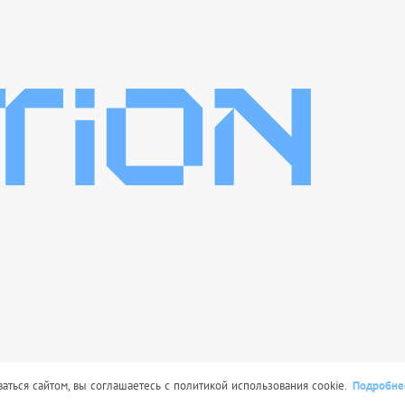
Подробне
сит исключительно информационный характер и ни при каких усл
ться сайтом, вы соглашаетесь с политикой использования cookie.
иями Статьи 437 Гражданского кодекса РФ.
itoption.ru © 2025