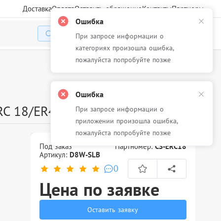
Доставка
Оплата
Оставить обращение
Контакты
Партнеры
Ошибка
При запросе информации о
Избранное
Корзина
Войти
категориях произошла ошибка,
пожалуйста попробуйте позже
Ошибка
RC 18/ER4615-R
При запросе информации о
приложении произошла ошибка,
пожалуйста попробуйте позже
Под заказ
Партномер:
CS-ERC18
Артикул:
D8W-SLB
0
Цена по заявке
Оставить заявку