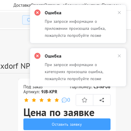
Доставка
Оплата
Оставить обращение
Контакты
Партнеры
Ошибка
При запросе информации о
Избранное
Корзина
Войти
приложении произошла ошибка,
пожалуйста попробуйте позже
Ошибка
xdorf NP 06
При запросе информации о
категориях произошла ошибка,
пожалуйста попробуйте позже
Под заказ
Партномер:
CS-NP06
Артикул:
9JB-KPR
0
Цена по заявке
Оставить заявку