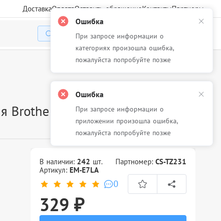
Доставка
Оплата
Оставить обращение
Контакты
Партнеры
Ошибка
При запросе информации о
Избранное
Корзина
Войти
категориях произошла ошибка,
пожалуйста попробуйте позже
Ошибка
я Brother
При запросе информации о
приложении произошла ошибка,
пожалуйста попробуйте позже
В наличии:
242
шт.
Партномер:
CS-TZ231
Артикул:
EM-E7LA
0
329 ₽