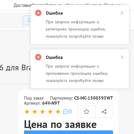
Доставка
Оплата
Оставить обращение
Контакты
Партнеры
Ошибка
При запросе информации о
Избранное
Корзина
Войти
категориях произошла ошибка,
пожалуйста попробуйте позже
Ошибка
6 для Brady BMP-41/BMP-
При запросе информации о
приложении произошла ошибка,
пожалуйста попробуйте позже
Под заказ
Партномер:
CS-MC-1500595WT
Артикул:
64V-N9T
0
Цена по заявке