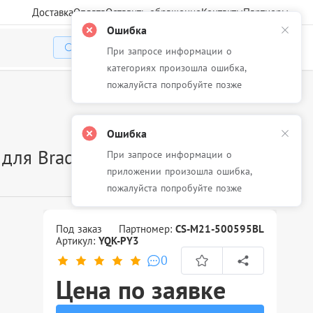
Доставка
Оплата
Оставить обращение
Контакты
Партнеры
Ошибка
При запросе информации о
Избранное
Корзина
Войти
категориях произошла ошибка,
пожалуйста попробуйте позже
Ошибка
 для Brady BMP21-PLUS, BMP21-
При запросе информации о
приложении произошла ошибка,
пожалуйста попробуйте позже
Под заказ
Партномер:
CS-M21-500595BL
Артикул:
YQK-PY3
0
Цена по заявке