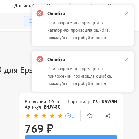
Доставка
Оплата
Оставить обращение
Контакты
Партнеры
Ошибка
При запросе информации о
Избранное
Корзина
Войти
категориях произошла ошибка,
пожалуйста попробуйте позже
Ошибка
 для Epson
При запросе информации о
приложении произошла ошибка,
пожалуйста попробуйте позже
В наличии:
10
шт.
Партномер:
CS-LK6WBN
Артикул:
ENJV-8C
0
769 ₽