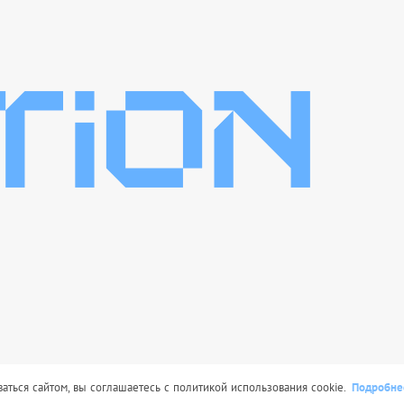
Подробне
сит исключительно информационный характер и ни при каких усл
ться сайтом, вы соглашаетесь с политикой использования cookie.
иями Статьи 437 Гражданского кодекса РФ.
itoption.ru © 2025