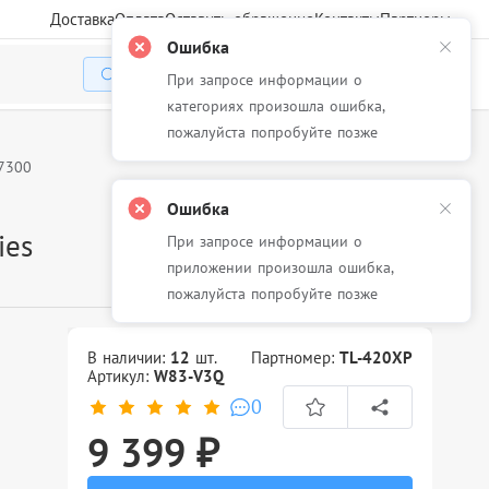
Доставка
Оплата
Оставить обращение
Контакты
Партнеры
Ошибка
При запросе информации о
Избранное
Корзина
Войти
категориях произошла ошибка,
пожалуйста попробуйте позже
7300
Ошибка
ies
При запросе информации о
приложении произошла ошибка,
пожалуйста попробуйте позже
В наличии:
12
шт.
Партномер:
TL-420XP
Артикул:
W83-V3Q
0
9 399 ₽