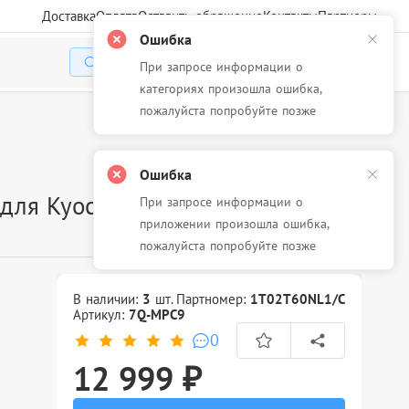
Доставка
Оплата
Оставить обращение
Контакты
Партнеры
Ошибка
При запросе информации о
Избранное
Корзина
Войти
категориях произошла ошибка,
пожалуйста попробуйте позже
Ошибка
для Kyocera ECOSYS P3055dn,
При запросе информации о
приложении произошла ошибка,
пожалуйста попробуйте позже
В наличии:
3
шт.
Партномер:
1T02T60NL1/C
Артикул:
7Q-MPC9
0
12 999 ₽