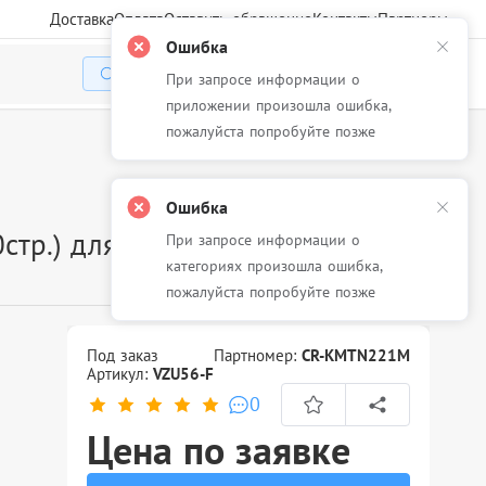
Доставка
Оплата
Оставить обращение
Контакты
Партнеры
Ошибка
При запросе информации о
Избранное
Корзина
Войти
приложении произошла ошибка,
пожалуйста попробуйте позже
Ошибка
р.) для Konica Minolta bizhub
При запросе информации о
категориях произошла ошибка,
пожалуйста попробуйте позже
Под заказ
Партномер:
CR-KMTN221M
Артикул:
VZU56-F
0
Цена по заявке