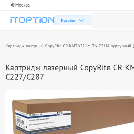
Москва
Каталог
Картридж лазерный CopyRite CR-KMTN221M TN-221M пурпурный (21
Картридж лазерный CopyRite CR-KM
C227/C287