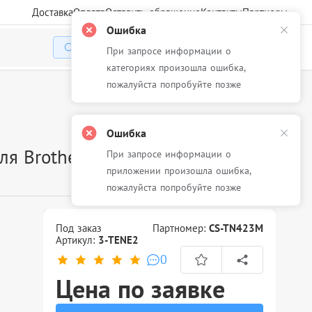
Доставка
Оплата
Оставить обращение
Контакты
Партнеры
Ошибка
При запросе информации о
Избранное
Корзина
Войти
категориях произошла ошибка,
пожалуйста попробуйте позже
Ошибка
для Brother DCP L8410CDW/HL
При запросе информации о
приложении произошла ошибка,
пожалуйста попробуйте позже
Под заказ
Партномер:
CS-TN423M
Артикул:
3-TENE2
0
Цена по заявке