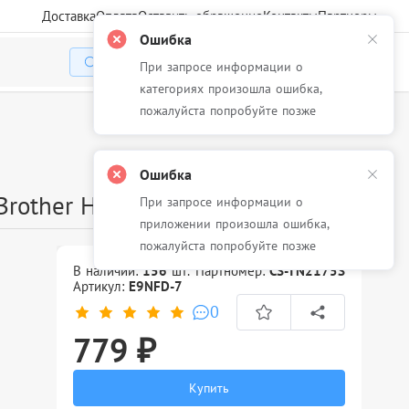
Доставка
Оплата
Оставить обращение
Контакты
Партнеры
Ошибка
При запросе информации о
Избранное
Корзина
Войти
категориях произошла ошибка,
пожалуйста попробуйте позже
Ошибка
Brother HL-2140/2150/2170
При запросе информации о
приложении произошла ошибка,
пожалуйста попробуйте позже
В наличии:
156
шт.
Партномер:
CS-TN2175S
Артикул:
E9NFD-7
0
779 ₽
Купить