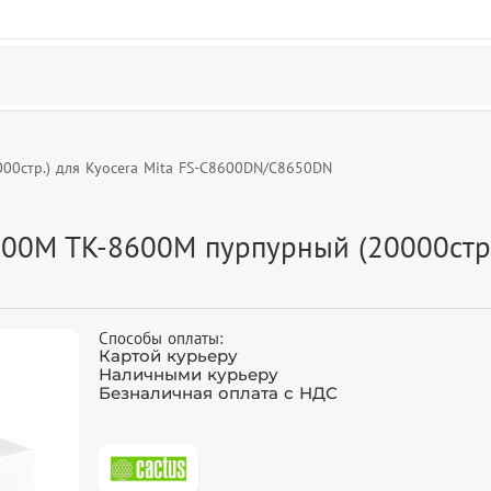
00стр.) для Kyocera Mita FS-C8600DN/C8650DN
00M TK-8600M пурпурный (20000стр.)
Способы оплаты:
Картой курьеру
Наличными курьеру
Безналичная оплата с НДС