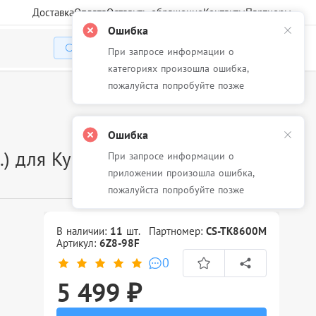
Доставка
Оплата
Оставить обращение
Контакты
Партнеры
Ошибка
При запросе информации о
Избранное
Корзина
Войти
категориях произошла ошибка,
пожалуйста попробуйте позже
Ошибка
 для Kyocera Mita FS-
При запросе информации о
приложении произошла ошибка,
пожалуйста попробуйте позже
В наличии:
11
шт.
Партномер:
CS-TK8600M
Артикул:
6Z8-98F
0
5 499 ₽