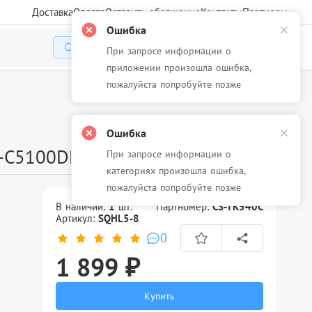
Доставка
Оплата
Оставить обращение
Контакты
Партнеры
Ошибка
При запросе информации о
Избранное
Корзина
Войти
приложении произошла ошибка,
пожалуйста попробуйте позже
Ошибка
S-C5100DN
При запросе информации о
категориях произошла ошибка,
пожалуйста попробуйте позже
В наличии:
1
шт.
Партномер:
CS-TK540C
Артикул:
SQHL5-8
0
1 899 ₽
Купить