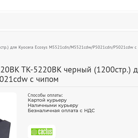
стр.) для Kyocera Ecosys M5521cdn/M5521cdw/P5021cdn/P5021cdw с
20BK TK-5220BK черный (1200стр.) дл
021cdw с чипом
Способы оплаты:
Картой курьеру
Наличными курьеру
Безналичная оплата с НДС