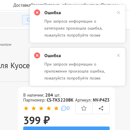
Доставка
Оплата
Оставить обращение
Контакты
Партнеры
Ошибка
При запросе информации о
Избранное
Корзина
Войти
категориях произошла ошибка,
пожалуйста попробуйте позже
 чипом
Ошибка
я Kyocera Ecosys
При запросе информации о
приложении произошла ошибка,
пожалуйста попробуйте позже
В наличии:
204
шт.
Партномер:
CS-TK5220BK
Артикул:
NV-P4Z3
0
399 ₽